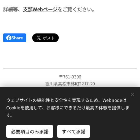
詳細等、
支部Webページ
をご覧ください。
Share
〒761-0396
香川県高松市林町2217-20
香川大学創造工学部内
（郵便物は以下の事務局担当者名までご記載ください）
ウェブサイトの機能性と安全性を実現するため、Webnodeは
Cookieを使用して、お客様にできるだけ最高の体験を提供しま
一般社団法人日本建築学会
す。
四国支部 香川支所事務局
担当：宮本・釜床
必要項目のみ承諾
すべて承諾
Cookie