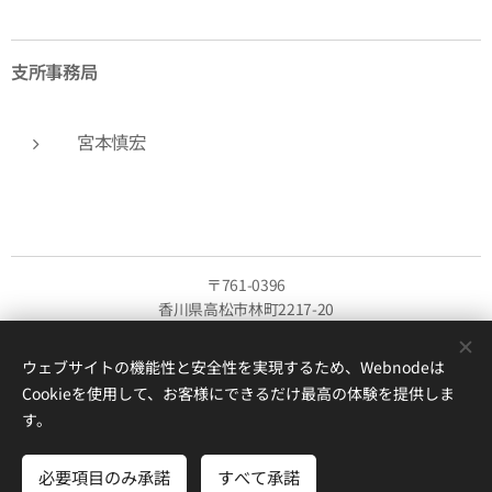
支所事務局
宮本慎宏
〒761-0396
香川県高松市林町2217-20
香川大学創造工学部内
（郵便物は以下の事務局担当者名までご記載ください）
ウェブサイトの機能性と安全性を実現するため、Webnodeは
Cookieを使用して、お客様にできるだけ最高の体験を提供しま
一般社団法人日本建築学会
す。
四国支部 香川支所事務局
担当：宮本・釜床
必要項目のみ承諾
すべて承諾